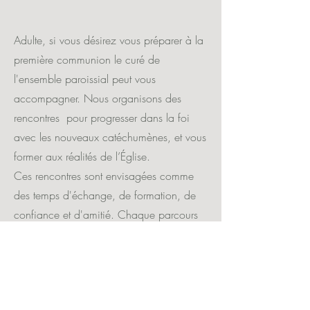
Adulte, si vous désirez vous préparer à la
première communion le curé de
l'ensemble paroissial peut vous
accompagner. Nous organisons des
rencontres pour progresser dans la foi
avec les nouveaux catéchumènes, et vous
former aux réalités de l’Église.
Ces rencontres sont envisagées comme
des temps d'échange, de formation, de
confiance et d'amitié. Chaque parcours
étant unique, la formation s'adapte à
chacun, et est également complétée par
une rencontre deux fois par an avec tous
les catéchumènes du diocèse à la maison