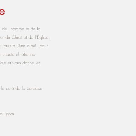
e
ce de l’homme et de la
r du Christ et de l’Église,
ujours à l’être aimé, pour
munauté chré
tienne
gale et vous donne les
 le curé de la paroisse
ail.com